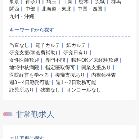
東京
神奈川
埼玉
千葉
栃木
茨城
群馬
関西
中部
北海道・東北
中国・四国
九州・沖縄
キーワードから探す
当直なし
電子カルテ
紙カルテ
研究支援(学会費補助)
研究日有り
女性医師歓迎
専門不問
転科OK／未経験歓迎
地域中核病院
指定医取得可
開業支援あり
医院経営を学べる
復帰支援あり
内視鏡検査
週3～4日勤務可能
週1～2日勤務可能
託児所あり
残業なし
オンコールなし
非常勤求人
エリア別に探す