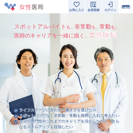
MENU
お気に入り
会員登録
ログイン
スポットアルバイト
非常勤
常勤
も、
も、
も。
女性医局
医師のキャリアを一緒に描く、
ライフステージに合わせて働き方を選びたい
スポットだけでなく非常勤・常勤も視野に入れて考えたい
自分の専門性やこれまでのキャリアを活かしながら、さら
なるスキルアップも目指したい