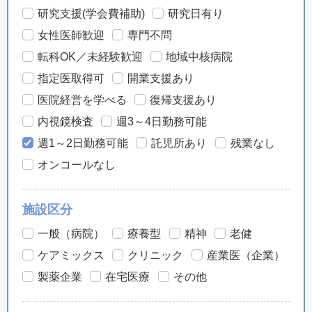
研究支援(学会費補助)
研究日有り
女性医師歓迎
専門不問
転科OK／未経験歓迎
地域中核病院
指定医取得可
開業支援あり
医院経営を学べる
復帰支援あり
内視鏡検査
週3～4日勤務可能
週1～2日勤務可能
託児所あり
残業なし
オンコールなし
施設区分
一般（病院）
療養型
精神
老健
ケアミックス
クリニック
産業医（企業）
製薬企業
在宅医療
その他