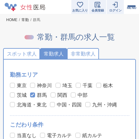
MENU
お気に入り
会員登録
ログイン
HOME
常勤
群馬
常勤・群馬の求人一覧
スポット求人
常勤求人
非常勤求人
勤務エリア
東京
神奈川
埼玉
千葉
栃木
茨城
群馬
関西
中部
北海道・東北
中国・四国
九州・沖縄
こだわり条件
当直なし
電子カルテ
紙カルテ