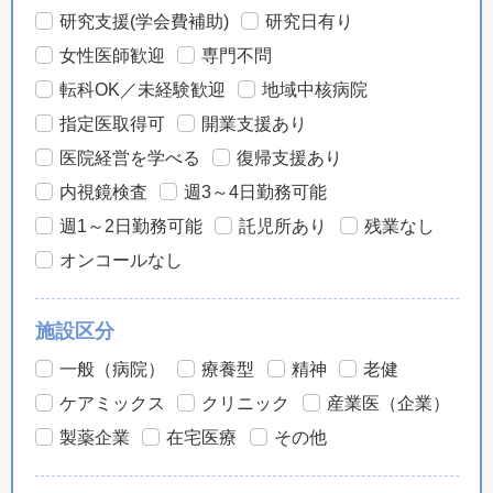
研究支援(学会費補助)
研究日有り
女性医師歓迎
専門不問
転科OK／未経験歓迎
地域中核病院
指定医取得可
開業支援あり
医院経営を学べる
復帰支援あり
内視鏡検査
週3～4日勤務可能
週1～2日勤務可能
託児所あり
残業なし
オンコールなし
施設区分
一般（病院）
療養型
精神
老健
ケアミックス
クリニック
産業医（企業）
製薬企業
在宅医療
その他