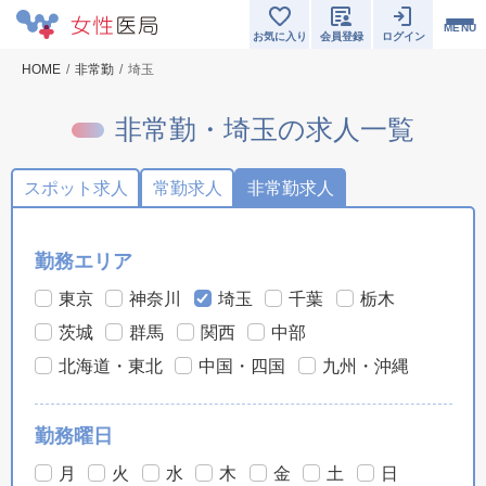
MENU
お気に入り
会員登録
ログイン
HOME
非常勤
埼玉
非常勤・埼玉の求人一覧
スポット求人
常勤求人
非常勤求人
勤務エリア
東京
神奈川
埼玉
千葉
栃木
茨城
群馬
関西
中部
北海道・東北
中国・四国
九州・沖縄
勤務曜日
月
火
水
木
金
土
日