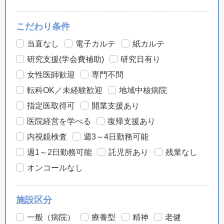
こだわり条件
当直なし
電子カルテ
紙カルテ
研究支援(学会費補助)
研究日有り
女性医師歓迎
専門不問
転科OK／未経験歓迎
地域中核病院
指定医取得可
開業支援あり
医院経営を学べる
復帰支援あり
内視鏡検査
週3～4日勤務可能
週1～2日勤務可能
託児所あり
残業なし
オンコールなし
施設区分
一般（病院）
療養型
精神
老健