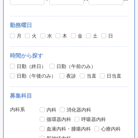
勤務曜日
月
火
水
木
金
土
日
時間から探す
日勤（終日）
日勤（午前のみ）
日勤（午後のみ）
夜診
当直
日当直
募集科目
内科系
内科
消化器内科
循環器内科
呼吸器内科
血液内科・腫瘍内科
心療内科