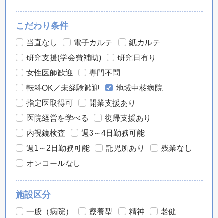
こだわり条件
当直なし
電子カルテ
紙カルテ
研究支援(学会費補助)
研究日有り
女性医師歓迎
専門不問
転科OK／未経験歓迎
地域中核病院
指定医取得可
開業支援あり
医院経営を学べる
復帰支援あり
内視鏡検査
週3～4日勤務可能
週1～2日勤務可能
託児所あり
残業なし
オンコールなし
施設区分
一般（病院）
療養型
精神
老健