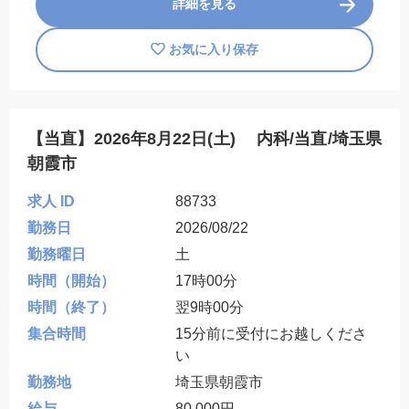
詳細を見る
お気に入り保存
【当直】2026年8月22日(土) 内科/当直/埼玉県
朝霞市
求人 ID
88733
勤務日
2026/08/22
勤務曜日
土
時間（開始）
17時00分
時間（終了）
翌9時00分
集合時間
15分前に受付にお越しくださ
い
勤務地
埼玉県朝霞市
給与
80,000円