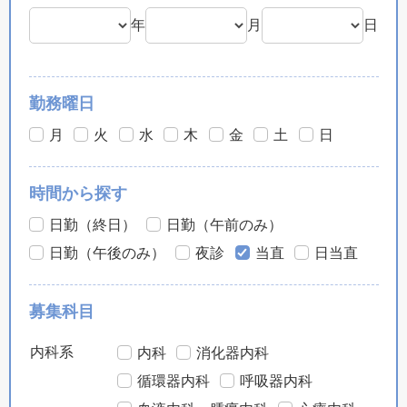
年
月
日
勤務曜日
月
火
水
木
金
土
日
時間から探す
日勤（終日）
日勤（午前のみ）
日勤（午後のみ）
夜診
当直
日当直
募集科目
内科系
内科
消化器内科
循環器内科
呼吸器内科