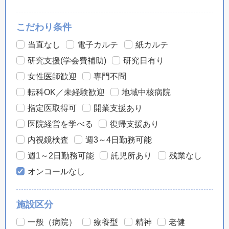
こだわり条件
当直なし
電子カルテ
紙カルテ
研究支援(学会費補助)
研究日有り
女性医師歓迎
専門不問
転科OK／未経験歓迎
地域中核病院
指定医取得可
開業支援あり
医院経営を学べる
復帰支援あり
内視鏡検査
週3～4日勤務可能
週1～2日勤務可能
託児所あり
残業なし
オンコールなし
施設区分
一般（病院）
療養型
精神
老健