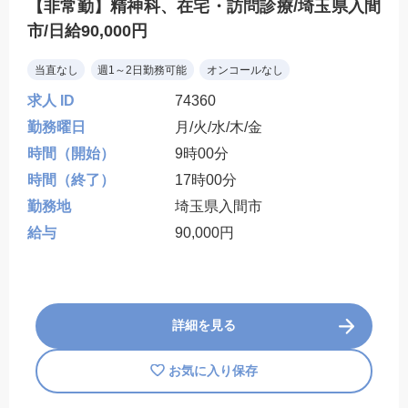
【非常勤】精神科、在宅・訪問診療/埼玉県入間
市/日給90,000円
当直なし
週1～2日勤務可能
オンコールなし
求人 ID
74360
勤務曜日
月/火/水/木/金
時間（開始）
9時00分
時間（終了）
17時00分
勤務地
埼玉県入間市
給与
90,000円
詳細を見る
お気に入り保存