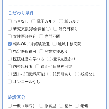
こだわり条件
当直なし
電子カルテ
紙カルテ
研究支援(学会費補助)
研究日有り
女性医師歓迎
専門不問
転科OK／未経験歓迎
地域中核病院
指定医取得可
開業支援あり
医院経営を学べる
復帰支援あり
内視鏡検査
週3～4日勤務可能
週1～2日勤務可能
託児所あり
残業なし
オンコールなし
施設区分
一般（病院）
療養型
精神
老健