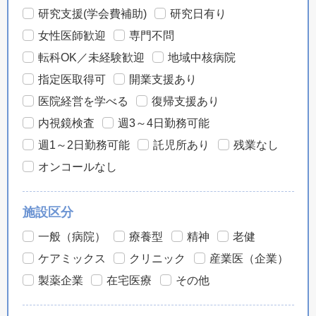
研究支援(学会費補助)
研究日有り
女性医師歓迎
専門不問
転科OK／未経験歓迎
地域中核病院
指定医取得可
開業支援あり
医院経営を学べる
復帰支援あり
内視鏡検査
週3～4日勤務可能
週1～2日勤務可能
託児所あり
残業なし
オンコールなし
施設区分
一般（病院）
療養型
精神
老健
ケアミックス
クリニック
産業医（企業）
製薬企業
在宅医療
その他