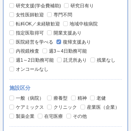
研究支援(学会費補助)
研究日有り
女性医師歓迎
専門不問
転科OK／未経験歓迎
地域中核病院
指定医取得可
開業支援あり
医院経営を学べる
復帰支援あり
内視鏡検査
週3～4日勤務可能
週1～2日勤務可能
託児所あり
残業なし
オンコールなし
施設区分
一般（病院）
療養型
精神
老健
ケアミックス
クリニック
産業医（企業）
製薬企業
在宅医療
その他