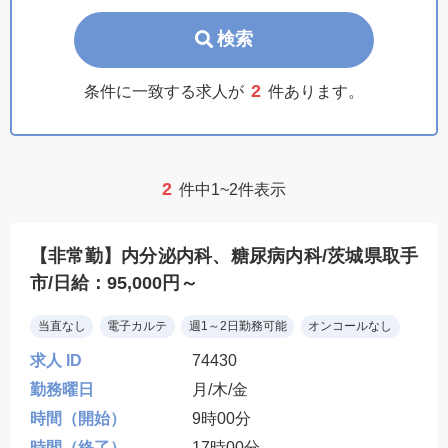
検索
2
条件に一致する求人が
件あります。
2
件中1~2件表示
【非常勤】内分泌内科、糖尿病内科/茨城県取手
市/日給：95,000円～
当直なし
電子カルテ
週1～2日勤務可能
オンコールなし
求人 ID
74430
勤務曜日
月/木/金
時間（開始）
9時00分
時間（終了）
17時00分