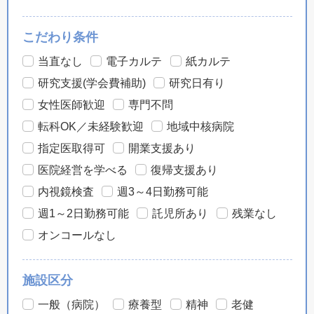
こだわり条件
当直なし
電子カルテ
紙カルテ
研究支援(学会費補助)
研究日有り
女性医師歓迎
専門不問
転科OK／未経験歓迎
地域中核病院
指定医取得可
開業支援あり
医院経営を学べる
復帰支援あり
内視鏡検査
週3～4日勤務可能
週1～2日勤務可能
託児所あり
残業なし
オンコールなし
施設区分
一般（病院）
療養型
精神
老健