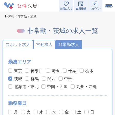
MENU
お気に入り
会員登録
ログイン
HOME
非常勤
茨城
非常勤・茨城の求人一覧
スポット求人
常勤求人
非常勤求人
勤務エリア
東京
神奈川
埼玉
千葉
栃木
茨城
群馬
関西
中部
北海道・東北
中国・四国
九州・沖縄
勤務曜日
月
火
水
木
金
土
日