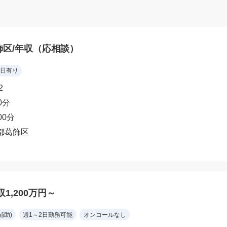
飾区/年収（応相談）
日有り
2
0分
00分
都葛飾区
1,200万円～
補助)
週1～2日勤務可能
オンコールなし