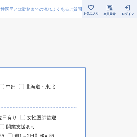
女性医局とは
勤務までの流れ
よくあるご質問
お気に入り
会員登録
ログイン
中部
北海道・東北
究日有り
女性医師歓迎
開業支援あり
能
週1～2日勤務可能