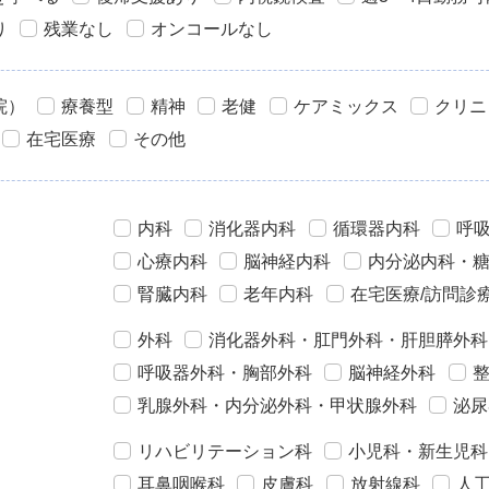
り
残業なし
オンコールなし
院）
療養型
精神
老健
ケアミックス
クリニ
在宅医療
その他
内科
消化器内科
循環器内科
呼
心療内科
脳神経内科
内分泌内科・
腎臓内科
老年内科
在宅医療/訪問診
外科
消化器外科・肛門外科・肝胆膵外科
呼吸器外科・胸部外科
脳神経外科
乳腺外科・内分泌外科・甲状腺外科
泌尿
リハビリテーション科
小児科・新生児科
耳鼻咽喉科
皮膚科
放射線科
人