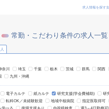
求人情報を探す
常勤・こだわり条件の求人一覧
求人
神奈川
埼玉
千葉
栃木
茨城
群馬
関西
国
九州・沖縄
電子カルテ
紙カルテ
研究支援(学会費補助)
研
転科OK／未経験歓迎
地域中核病院
指定医取得可
を学べる
復帰支援あり
内視鏡検査
週3～4日勤務可