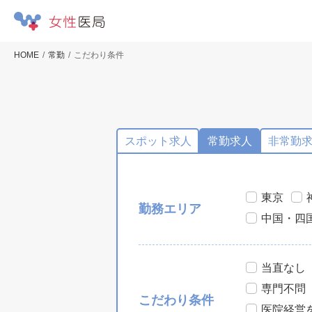
HOME
常勤
こだわり条件
スポット求人
常勤求人
非常勤
東京
勤務エリア
中国・四
当直なし
専門不問
こだわり条件
医院経営