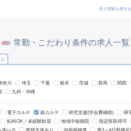
求人情報を探す
常勤・こだわり条件の求人一覧
求人
神奈川
埼玉
千葉
栃木
茨城
群馬
関西
国
九州・沖縄
電子カルテ
紙カルテ
研究支援(学会費補助)
研
転科OK／未経験歓迎
地域中核病院
指定医取得可
を学べる
復帰支援あり
内視鏡検査
週3～4日勤務可