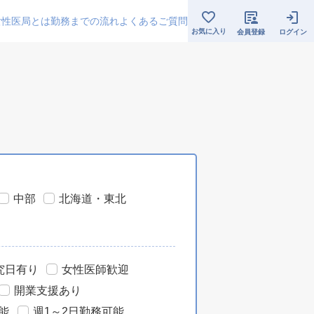
女性医局とは
勤務までの流れ
よくあるご質問
お気に入り
会員登録
ログイン
中部
北海道・東北
究日有り
女性医師歓迎
開業支援あり
能
週1～2日勤務可能