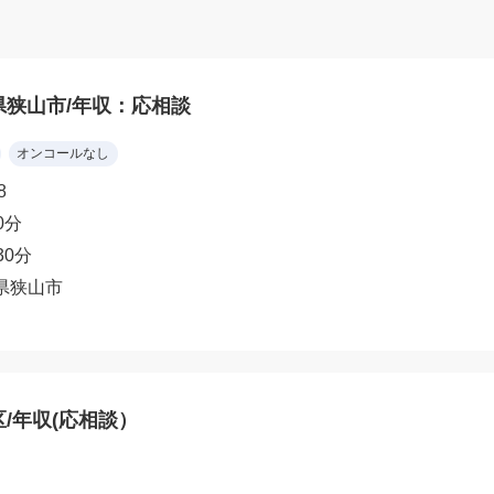
県狭山市/年収：応相談
オンコールなし
8
0分
30分
県狭山市
/年収(応相談）