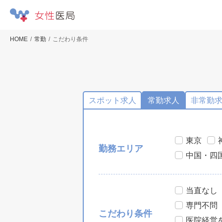
HOME
常勤
こだわり条件
スポット求人
常勤求人
非常勤
東京
勤務エリア
中国・四
当直なし
専門不問
こだわり条件
医院経営