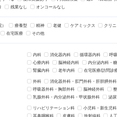
り
残業なし
オンコールなし
院）
療養型
精神
老健
ケアミックス
クリニ
在宅医療
その他
内科
消化器内科
循環器内科
呼
心療内科
脳神経内科
内分泌内科・
腎臓内科
老年内科
在宅医療/訪問診
外科
消化器外科・肛門外科・肝胆膵外科
呼吸器外科・胸部外科
脳神経外科
乳腺外科・内分泌外科・甲状腺外科
泌尿
リハビリテーション科
小児科・新生児科
耳鼻咽喉科
皮膚科
放射線科
人