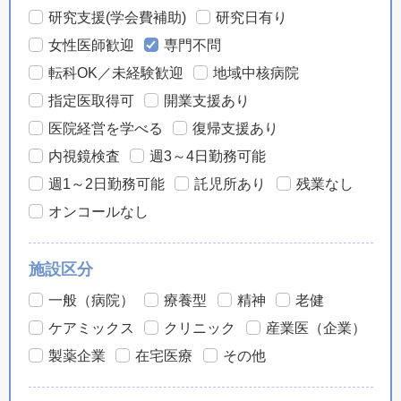
研究支援(学会費補助)
研究日有り
女性医師歓迎
専門不問
転科OK／未経験歓迎
地域中核病院
指定医取得可
開業支援あり
医院経営を学べる
復帰支援あり
内視鏡検査
週3～4日勤務可能
週1～2日勤務可能
託児所あり
残業なし
オンコールなし
施設区分
一般（病院）
療養型
精神
老健
ケアミックス
クリニック
産業医（企業）
製薬企業
在宅医療
その他