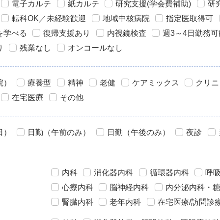
電子カルテ
紙カルテ
研究支援(学会費補助)
研
転科OK／未経験歓迎
地域中核病院
指定医取得可
を学べる
復帰支援あり
内視鏡検査
週3～4日勤務可
り
残業なし
オンコールなし
院）
療養型
精神
老健
ケアミックス
クリニ
在宅医療
その他
日）
日勤（午前のみ）
日勤（午後のみ）
夜診
内科
消化器内科
循環器内科
呼
心療内科
脳神経内科
内分泌内科・
腎臓内科
老年内科
在宅医療/訪問診