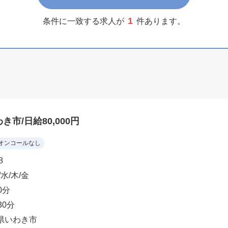
1
条件に一致する求人が
件あります。
市/日給80,000円
オンコールなし
8
/水/木/金
0分
30分
県いわき市