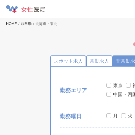
HOME
非常勤
北海道・東北
スポット求人
常勤求人
非常勤
東京
勤務エリア
中国・四
月
火
勤務曜日