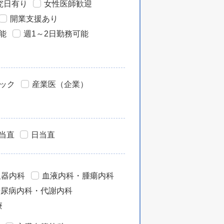
究日有り
女性医師歓迎
開業支援あり
能
週1～2日勤務可能
ック
産業医（企業）
当直
日当直
吸器内科
血液内科・腫瘍内科
糖尿病内科・代謝内科
療