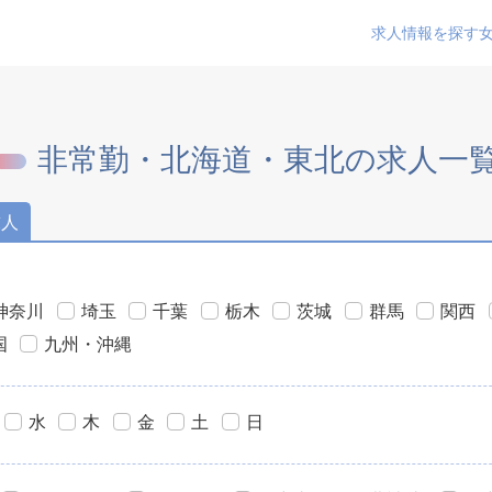
求人情報を探す
非常勤・北海道・東北の求人一
求人
神奈川
埼玉
千葉
栃木
茨城
群馬
関西
国
九州・沖縄
水
木
金
土
日