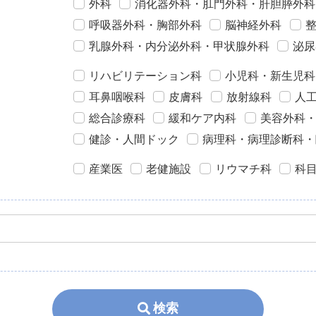
外科
消化器外科・肛門外科・肝胆膵外科
呼吸器外科・胸部外科
脳神経外科
乳腺外科・内分泌外科・甲状腺外科
泌尿
リハビリテーション科
小児科・新生児科
耳鼻咽喉科
皮膚科
放射線科
人
総合診療科
緩和ケア内科
美容外科
健診・人間ドック
病理科・病理診断科・
産業医
老健施設
リウマチ科
科
検索