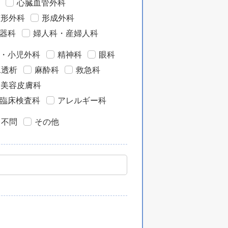
心臓血管外科
整形外科
形成外科
器科
婦人科・産婦人科
・小児外科
精神科
眼科
工透析
麻酔科
救急科
・美容皮膚科
臨床検査科
アレルギー科
目不問
その他