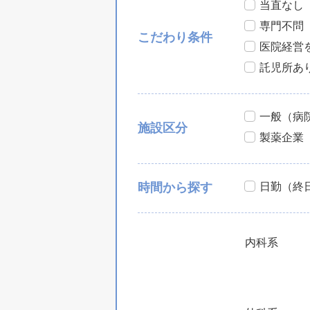
当直なし
専門不問
こだわり条件
医院経営
託児所あ
一般（病
施設区分
製薬企業
日勤（終
時間から探す
内科系