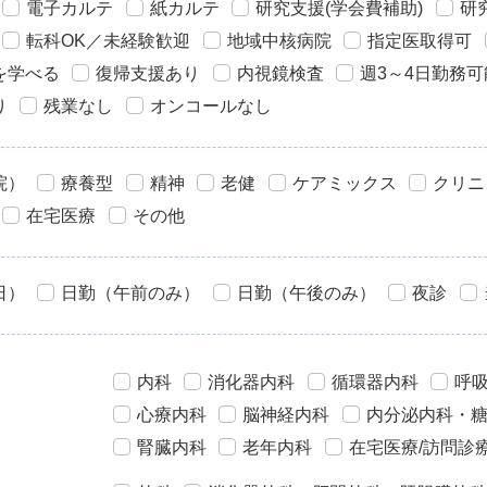
電子カルテ
紙カルテ
研究支援(学会費補助)
研
転科OK／未経験歓迎
地域中核病院
指定医取得可
を学べる
復帰支援あり
内視鏡検査
週3～4日勤務可
り
残業なし
オンコールなし
院）
療養型
精神
老健
ケアミックス
クリニ
在宅医療
その他
日）
日勤（午前のみ）
日勤（午後のみ）
夜診
内科
消化器内科
循環器内科
呼
心療内科
脳神経内科
内分泌内科・
腎臓内科
老年内科
在宅医療/訪問診