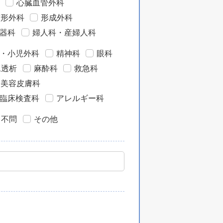
心臓血管外科
整形外科
形成外科
器科
婦人科・産婦人科
・小児外科
精神科
眼科
工透析
麻酔科
救急科
・美容皮膚科
臨床検査科
アレルギー科
目不問
その他