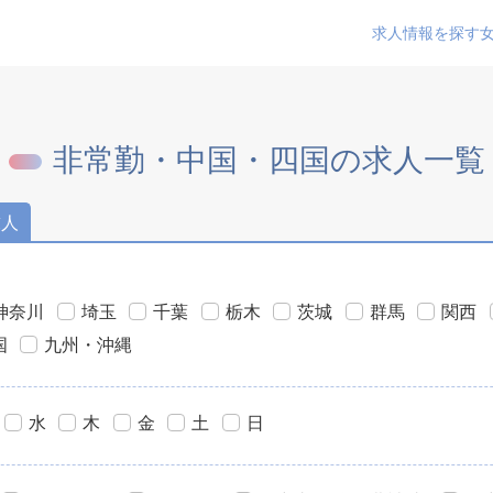
求人情報を探す
非常勤・中国・四国の求人一覧
求人
神奈川
埼玉
千葉
栃木
茨城
群馬
関西
国
九州・沖縄
水
木
金
土
日