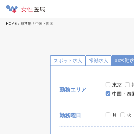
HOME
非常勤
中国・四国
スポット求人
常勤求人
非常勤
東京
勤務エリア
中国・四
月
火
勤務曜日