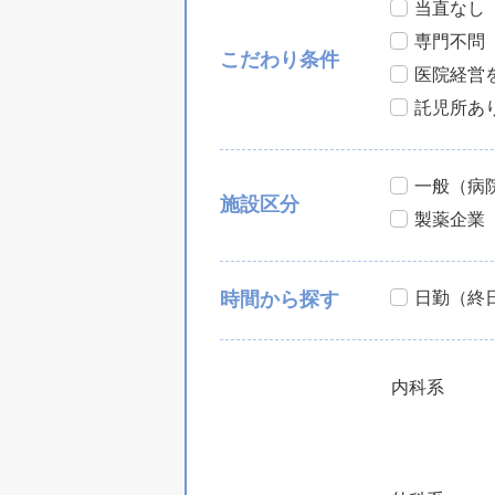
当直なし
専門不問
こだわり条件
医院経営
託児所あ
一般（病
施設区分
製薬企業
日勤（終
時間から探す
内科系