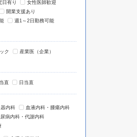
究日有り
女性医師歓迎
開業支援あり
能
週1～2日勤務可能
ック
産業医（企業）
当直
日当直
吸器内科
血液内科・腫瘍内科
糖尿病内科・代謝内科
療