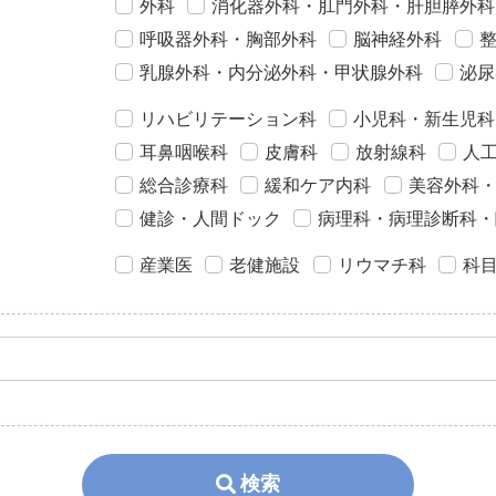
外科
消化器外科・肛門外科・肝胆膵外科
呼吸器外科・胸部外科
脳神経外科
乳腺外科・内分泌外科・甲状腺外科
泌尿
リハビリテーション科
小児科・新生児科
耳鼻咽喉科
皮膚科
放射線科
人
総合診療科
緩和ケア内科
美容外科
健診・人間ドック
病理科・病理診断科・
産業医
老健施設
リウマチ科
科
検索