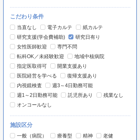
こだわり条件
当直なし
電子カルテ
紙カルテ
研究支援(学会費補助)
研究日有り
女性医師歓迎
専門不問
転科OK／未経験歓迎
地域中核病院
指定医取得可
開業支援あり
医院経営を学べる
復帰支援あり
内視鏡検査
週3～4日勤務可能
週1～2日勤務可能
託児所あり
残業なし
オンコールなし
施設区分
一般（病院）
療養型
精神
老健