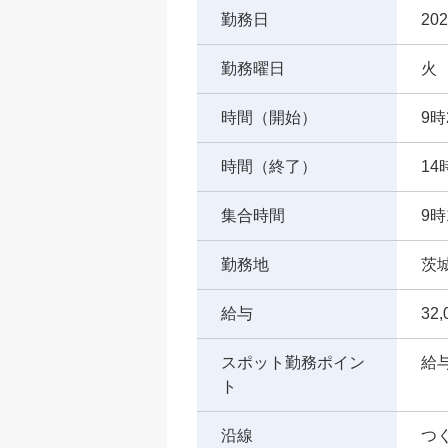
勤務日
202
勤務曜日
火
時間（開始）
9時
時間（終了）
14
集合時間
9時
勤務地
茨
給与
32
スポット勤務ポイン
給
ト
沿線
つ