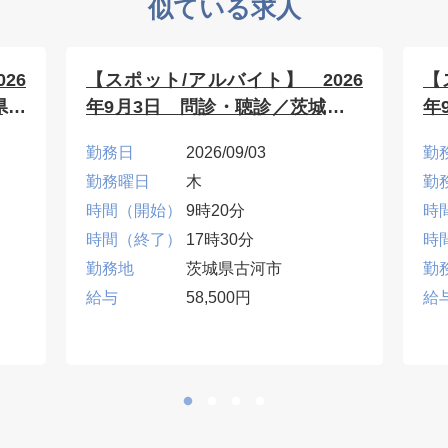
似ている求人
26
【スポット/アルバイト】 2026
【
県土
年9月3日 問診・聴診／茨城県古
年
河市
た
勤務日
2026/09/03
勤
勤務曜日
木
勤
時間（開始）
9時20分
時
時間（終了）
17時30分
時
勤務地
茨城県古河市
勤
給与
58,500円
給