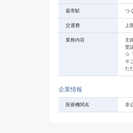
最寄駅
つ
交通費
上
業務内容
主婦
受
☆
※
た
企業情報
医療機関名
非