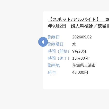
バイト】 2026
【スポット/アルバイト】 20
科検診／茨城県つ
年9月2日 婦人科検診／茨城
浦市
09/01
勤務日
2026/09/02
勤務曜日
水
0分
時間（開始）
9時20分
00分
時間（終了）
13時30分
県つくば市
勤務地
茨城県土浦市
00円
給与
48,000円