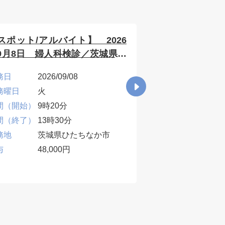
スポット/アルバイト】 2026
【スポット/アル
9月8日 婦人科検診／茨城県ひ
年9月14日 
ちなか市
診／茨城県水戸
務日
2026/09/08
勤務日
2026
務曜日
火
勤務曜日
月
間（開始）
9時20分
時間（開始）
8時3
間（終了）
13時30分
時間（終了）
12時
務地
茨城県ひたちなか市
勤務地
茨城
与
48,000円
給与
29,