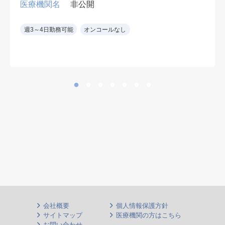
病棟管理 主治医として 50名程度
医療機関名
非公開
訪問診療 老人ホーム・障害児施設
週3～4日勤務可能
オンコールなし
会社概要
個人情報保護方針
サイトマップ
医療機関の方はこちら
お問い合わせ