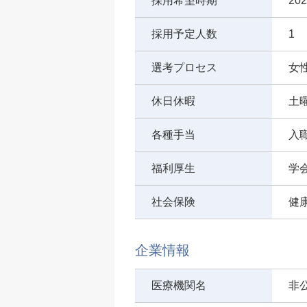
採用希望時期
20
採用予定人数
1
選考プロセス
女
休日休暇
土
各種手当
入
福利厚生
学
社会保険
健
企業情報
医療機関名
非