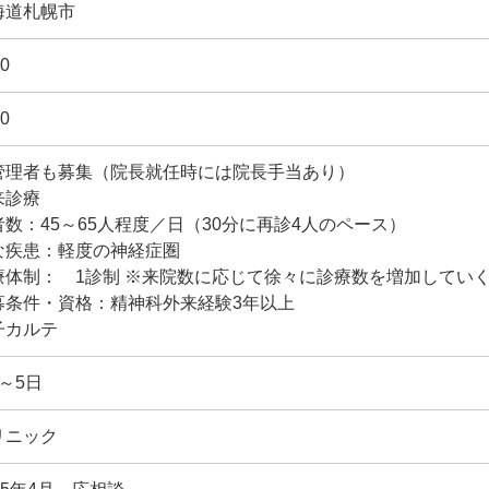
海道札幌市
0
0
管理者も募集（院長就任時には院長手当あり）
来診療
者数：45～65人程度／日（30分に再診4人のペース）
な疾患：軽度の神経症圏
療体制： 1診制 ※来院数に応じて徐々に診療数を増加してい
募条件・資格：精神科外来経験3年以上
子カルテ
～5日
リニック