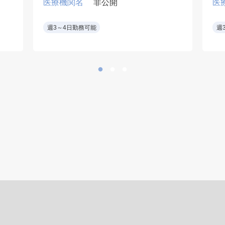
医療機関名
非公開
医
マ
病棟管理 主治医とし
週3～4日勤務可能
週
て 40～50名程度
訪問診療 老人ホー
ム・障害児施設等