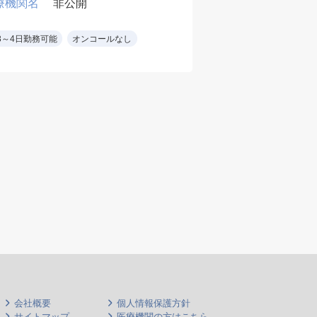
療機関名
非公開
医療機関名
非公
から認知症まで具体的
訪問
には認知症・統合失調
(外
3～4日勤務可能
オンコールなし
オンコールなし
症の他、アルコール依
に1
存症・うつ等
診療
※措置入院はなし
10
※指定医必須
会社概要
個人情報保護方針
サイトマップ
医療機関の方はこちら