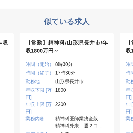
似ている求人
年収
【常勤】精神科/山形県長井市/年
【
収1800万円～
収
時間（開始）
8時30分
時
時間（終了）
17時30分
時
勤務地
山形県長井市
勤
年収下限 [万
1800
年
円]
円]
年収上限 [万
2200
年
円]
円]
業務内容
精神科医師業務全般
業
精神科外来 週２コ
し
マ ５名～１０名／コ