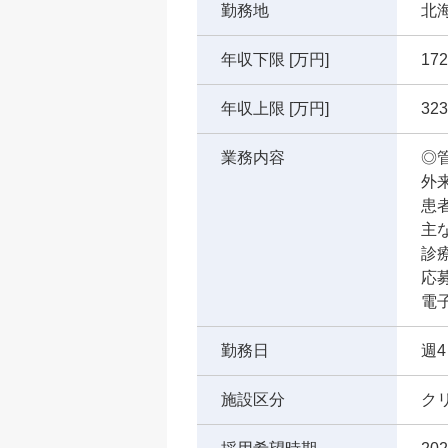
勤務地
北
年収下限 [万円]
172
年収上限 [万円]
323
業務内容
◎
外
患
主
診
応
電
勤務日
週4
施設区分
ク