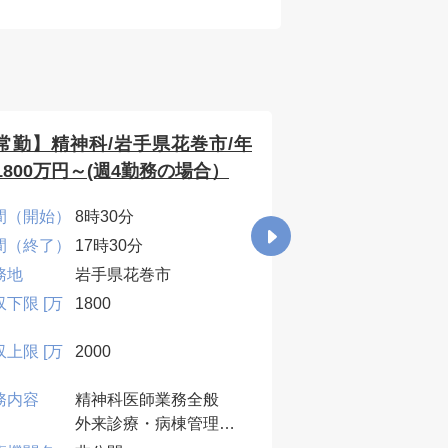
常勤】精神科/岩手県花巻市/年
【常勤】内科/
1800万円～(週4勤務の場合）
1500万円～(週
間（開始）
8時30分
時間（開始）
8時3
間（終了）
17時30分
時間（終了）
17時
務地
岩手県花巻市
勤務地
北海
収下限 [万
1800
年収下限 [万
1500
円]
収上限 [万
2000
年収上限 [万
2500
円]
務内容
精神科医師業務全般
業務内容
◎管
外来診療・病棟管理
内科
主な疾患 ：急性期
(70