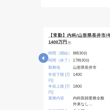
経内科/福島県南
【常勤】内科/山形県長井市/
0万円～
1400万円～
0分
時間（開始）
8時30分
30分
時間（終了）
17時30分
県南相馬市
勤務地
山形県長井市
年収下限 [万
1400
円]
年収上限 [万
1800
円]
の病棟管理、外
業務内容
内科医師業務全般
健診・ドック
外来なし
3~4コマ(応相談)
病棟管理 主治医と