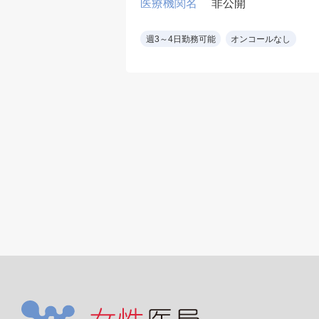
開
医療機関名
非公開
：15~20/コマ
て 50名程度
：月2件 内容:ポリ
訪問診療 老人ホー
週3～4日勤務可能
オンコールなし
トミー
ム・障害児施設
疾患：内科系消化
の疾患
環や脳内は診療外/
器患者もいない)