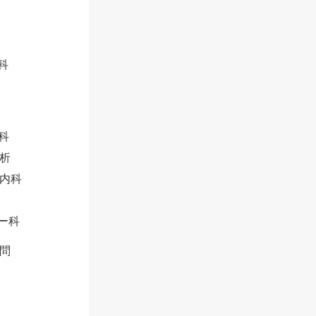
科
科
析
内科
ー科
問