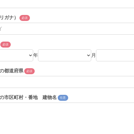
リガナ）
必須
必須
年
月
の都道府県
必須
の市区町村・番地 建物名
任意