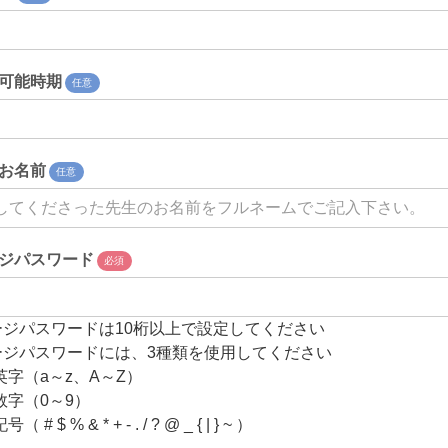
可能時期
任意
お名前
任意
ジパスワード
必須
ージパスワードは10桁以上で設定してください
ージパスワードには、3種類を使用してください
英字（a～z、A～Z）
数字（0～9）
# $ % & * + - . / ? @ _ { | } ~ ）