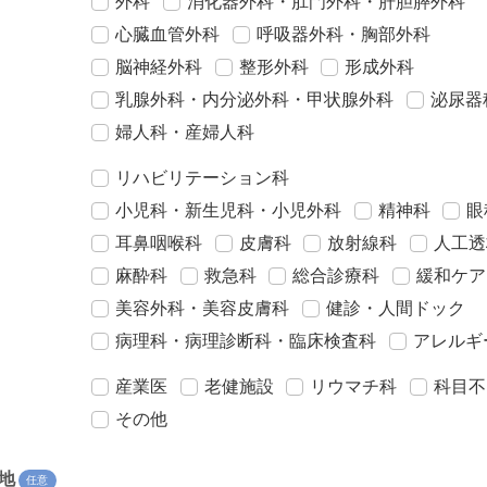
外科
消化器外科・肛門外科・肝胆膵外科
心臓血管外科
呼吸器外科・胸部外科
脳神経外科
整形外科
形成外科
乳腺外科・内分泌外科・甲状腺外科
泌尿器
婦人科・産婦人科
リハビリテーション科
小児科・新生児科・小児外科
精神科
眼
耳鼻咽喉科
皮膚科
放射線科
人工透
麻酔科
救急科
総合診療科
緩和ケア
美容外科・美容皮膚科
健診・人間ドック
病理科・病理診断科・臨床検査科
アレルギ
産業医
老健施設
リウマチ科
科目不
その他
地
任意