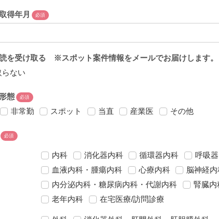
取得年月
必須
読を受け取る ※スポット案件情報をメールでお届けします。
取らない
形態
必須
非常勤
スポット
当直
産業医
その他
必須
内科
消化器内科
循環器内科
呼吸器
血液内科・腫瘍内科
心療内科
脳神経内
内分泌内科・糖尿病内科・代謝内科
腎臓内
老年内科
在宅医療/訪問診療