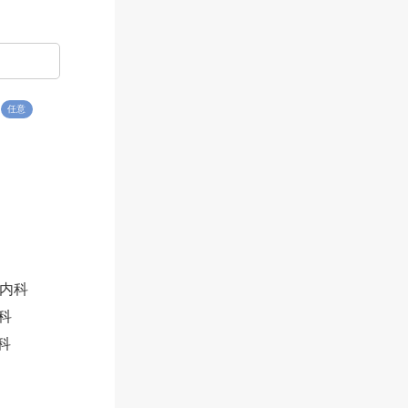
任意
内科
科
科