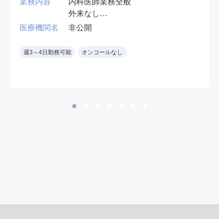
業務内容
内科医師業務全般
外来なし
病棟管理 主治医として 50名程度
医療機関名
非公開
訪問診療 老人ホーム・障害児施設
週3～4日勤務可能
オンコールなし