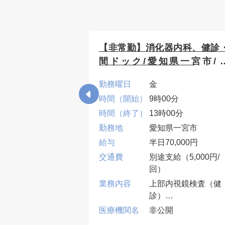
在宅・訪問診療/
【非常勤】消化器内科、健診
日給10万円
間ドック/愛知県一宮市/
70,000円
/水/木
勤務曜日
金
5分
時間（開始）
9時00分
45分
時間（終了）
13時00分
県名古屋市
勤務地
愛知県一宮市
000円
給与
半日70,000円
給 (上限4,000円/
交通費
別途支給（5,000円/
回）
診療
業務内容
上部内視鏡検査（健
数 : 居宅の場合
診）
0~14件程度
胃カメラ(経口・径鼻
開
医療機関名
非公開
場合 1コマ1~2
合わせて10件程度