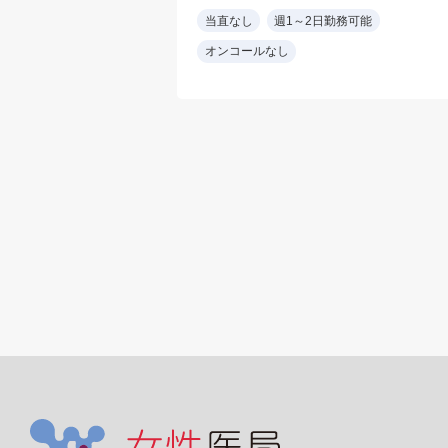
0~50名)程度
※電子カルテ
当直なし
週1～2日勤務可能
制 : 医師1名+看
※経鼻内視鏡経験者
オンコールなし
1名+ドライバー
設備： 内視鏡室は新
患 : 一般眼科診
く最新の胃カメラ（
処置
リンパス製）をご利
科領域の診療がで
いただけます
くても可
※胃透視読影なしも
キル : 臨床経験5
能
上
カルテ