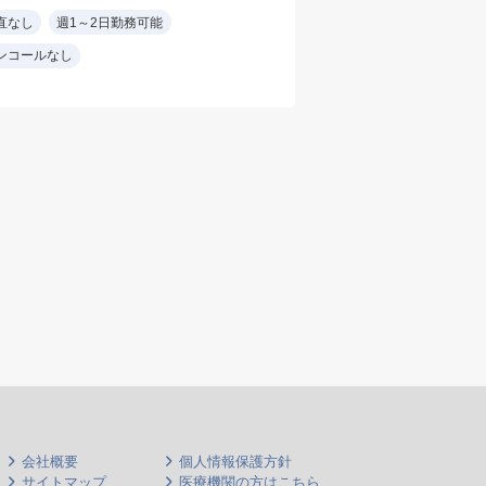
※電子カルテ
機種
直なし
週1～2日勤務可能
週1～2日勤務可能
※経鼻内視鏡経験者
経鼻
ンコールなし
設備： 内視鏡室は新し
その
く最新の胃カメラ（オ
視鏡
リンパス製）をご利用
いただけます
※電
※胃透視読影なしも可
能
会社概要
個人情報保護方針
サイトマップ
医療機関の方はこちら