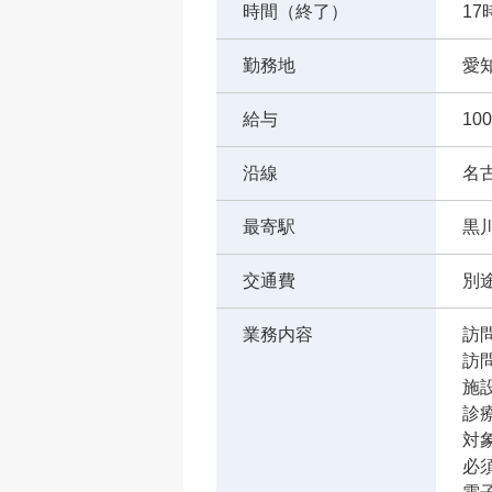
時間（終了）
17
勤務地
愛
給与
10
沿線
名
最寄駅
黒
交通費
別途
業務内容
訪
訪問
施設
診療
対
必須