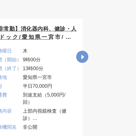
非常勤】消化器内科、健診・人
【非常勤】消化
ドック/愛知県一宮市/半日
県名古屋市/午前勤
,000円
務曜日
木
勤務曜日
月
間（開始）
9時00分
時間（開始）
9時0
間（終了）
13時00分
時間（終了）
13時
務地
愛知県一宮市
勤務地
愛知
与
半日70,000円
給与
半日5
通費
別途支給（5,000円/
交通費
別途
回）
関：上
務内容
上部内視鏡検査（健
業務内容
胃カ
診）
鼻）
胃カメラ(経口・径鼻）
条件
療機関名
非公開
医療機関名
非公
合わせて10件程度
者