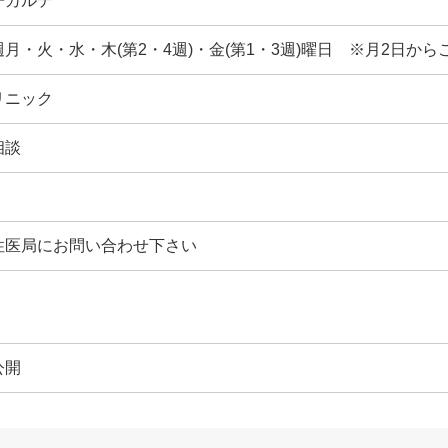
子カルテ
週月・火・水・木(第2・4週)・金(第1・3週)曜日 ※月2日から
リニック
相談
性医局にお問い合わせ下さい
公開