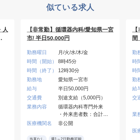
似ている求人
・人
【非常勤】循環器内科/愛知県一宮
【
半日
市/ 半日50,000円
間
70
勤務曜日
月/火/水/木/金
勤
時間（開始）
8時45分
時
時間（終了）
12時30分
時
勤務地
愛知県一宮市
勤
給与
半日50,000円
給
交通費
別途支給（5,000円）
交
業務内容
循環器内科専門外来
・外来患者数：合計10
業
～15名/コマ,そのうち
医療機関名
非公開
）
初診約3名/コマ
医
・体制：2診
当直なし
週1～2日勤務可能