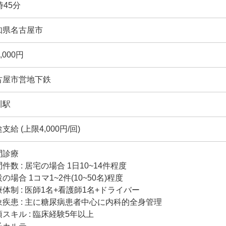
時45分
知県名古屋市
0,000円
古屋市営地下鉄
川駅
支給 (上限4,000円/回)
問診療
件数 : 居宅の場合 1日10~14件程度
の場合 1コマ1~2件(10~50名)程度
体制 : 医師1名+看護師1名+ドライバー
象疾患 : 主に糖尿病患者中心に内科的全身管理
スキル : 臨床経験5年以上