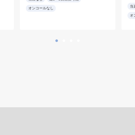
※電子カルテ
当
オンコールなし
・資格：循環器専門医
オ
し
オ
用
可