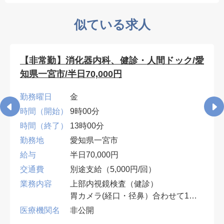
似ている求人
【非常勤】消化器内科、健診・人間ドック/愛
知県一宮市/半日70,000円
勤務曜日
金
時間（開始）
9時00分
時間（終了）
13時00分
勤務地
愛知県一宮市
給与
半日70,000円
交通費
別途支給（5,000円/回）
業務内容
上部内視鏡検査（健診）
胃カメラ(経口・径鼻）合わせて10
件程度
医療機関名
非公開
※電子カルテ