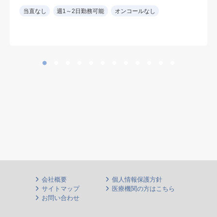
※経鼻内視鏡経験者
当直なし
週1～2日勤務可能
オンコールなし
設備： 内視鏡室は新しく最新の胃
カメラ（オリンパス製）をご利用い
ただけます
※胃透視読影なしも可能
会社概要
個人情報保護方針
サイトマップ
医療機関の方はこちら
お問い合わせ