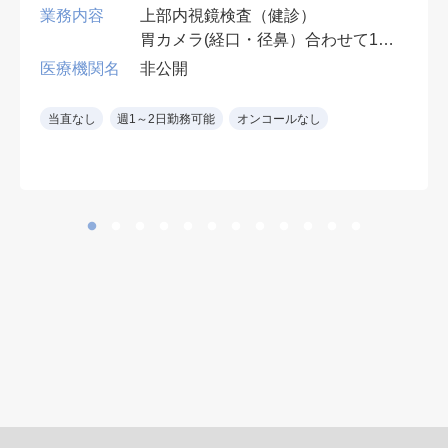
業務内容
上部内視鏡検査（健診）
胃カメラ(経口・径鼻）合わせて10
件程度
医療機関名
非公開
※電子カルテ
※経鼻内視鏡経験者
当直なし
週1～2日勤務可能
オンコールなし
設備： 内視鏡室は新しく最新の胃
カメラ（オリンパス製）をご利用い
ただけます
※胃透視読影なしも可能