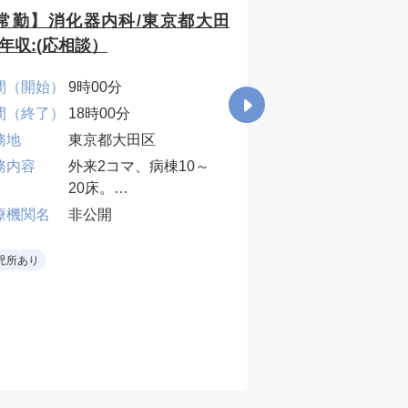
常勤】消化器内科/東京都大田
【常勤】整形外
/年収:(応相談）
年収1400万円～
間（開始）
9時00分
時間（開始）
8時3
間（終了）
18時00分
時間（終了）
17時
務地
東京都大田区
勤務地
東京
務内容
外来2コマ、病棟10～
年収下限 [万
1400
20床。
円]
業務内容
外来
療機関名
非公開
当直・早番・遅番は応
救急
相談。
外傷
医療機関名
非公
児所あり
• 内視鏡対応ができる
・外来
先生
病棟受
当直なし
週3～4日
早番
当直
•一
術に
早番