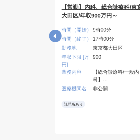
科/東京都北区/
【常勤】内科、総合診療科/東
てご相談)
大田区/年収900万円～
0分
時間（開始）
9時00分
00分
時間（終了）
17時00分
都北区
勤務地
東京都大田区
年収下限 [万
900
円]
診療、病棟管理
業務内容
【総合診療科/一般内
：週2～3コマ程度
科】
・外来2~4コマ、病
開
医療機関名
非公開
10床、当直無可、早
遅番有
託児所あり
• 救急当直をローテ
ションで担当し、専
外の救急要請も可能
範囲で受け入れる。