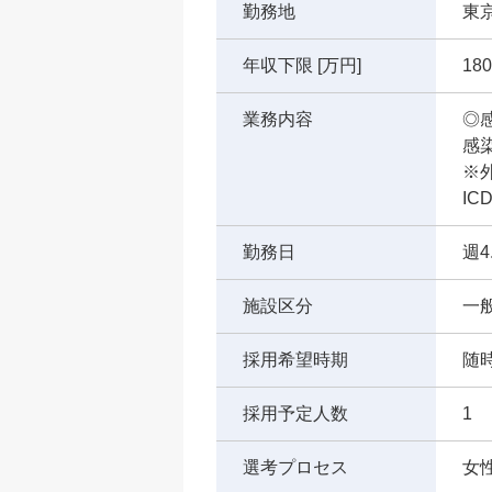
勤務地
東
年収下限 [万円]
180
業務内容
◎
感
※
I
勤務日
週4
施設区分
一
採用希望時期
随
採用予定人数
1
選考プロセス
女