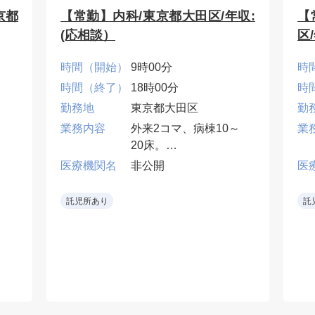
京都
【常勤】内科/東京都大田区/年収:
【
(応相談）
区
時間（開始）
9時00分
時
時間（終了）
18時00分
時
勤務地
東京都大田区
勤
業務内容
外来2コマ、病棟10～
業
20床。
医療機関名
非公開
医
当直・早番・遅番は応
棟
相談。
託児所あり
託
番
•地域密着型病院で一般
内科診療に携われる。
ー
門
な