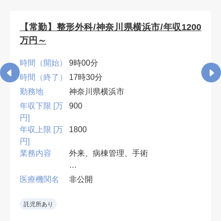
【常勤】整形外科/神奈川県横浜市/年収1200
万円～
時間（開始）
9時00分
時間（終了）
17時30分
勤務地
神奈川県横浜市
年収下限 [万
900
円]
年収上限 [万
1800
円]
業務内容
外来、病棟管理、手術
•専門医必須。外傷・人工関節を中
医療機関名
非公開
心に手術対応
•急性期病院で外傷手術の経験を生
託児所あり
かせる。