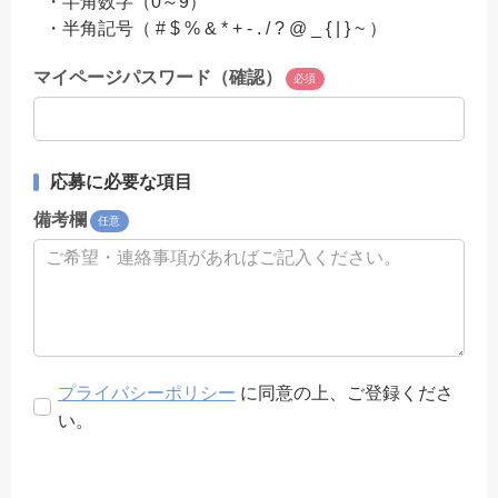
・半角数字（0～9）
・半角記号（ # $ % & * + - . / ? @ _ { | } ~ ）
マイページパスワード（確認）
必須
応募に必要な項目
備考欄
任意
プライバシーポリシー
に同意の上、ご登録くださ
い。