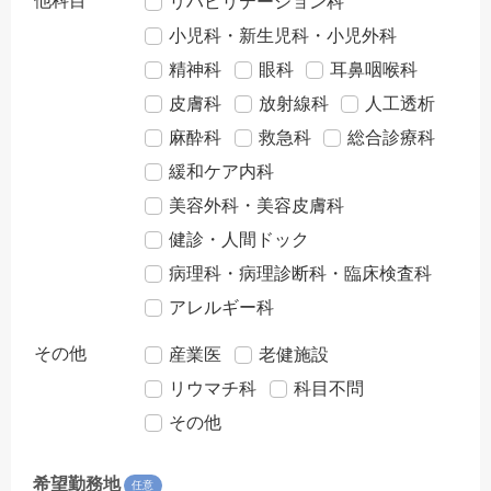
他科目
リハビリテーション科
小児科・新生児科・小児外科
精神科
眼科
耳鼻咽喉科
皮膚科
放射線科
人工透析
麻酔科
救急科
総合診療科
緩和ケア内科
美容外科・美容皮膚科
健診・人間ドック
病理科・病理診断科・臨床検査科
アレルギー科
その他
産業医
老健施設
リウマチ科
科目不問
その他
希望勤務地
任意