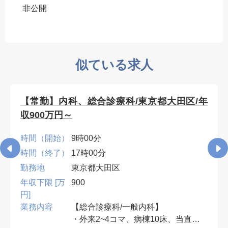
非公開
似ている求人
【常勤】内科、総合診療科/東京都大田区/年
収900万円～
時間（開始）
9時00分
時間（終了）
17時00分
勤務地
東京都大田区
年収下限 [万
900
円]
業務内容
【総合診療科/一般内科】
・外来2~4コマ、病棟10床、当直無