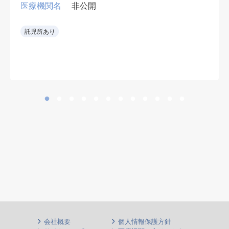
可、早番遅番有
医療機関名
非公開
• 救急当直をローテーションで担当
託児所あり
し、専門外の救急要請も可能な範囲
で受け入れる。
• 整形外科術後患者の内科的フォロ
ーも担当。
• 新しい病院環境で勤務可能。
• 整形外科を強みとする病院で、周
術期の内科管理にも関われる。
会社概要
個人情報保護方針