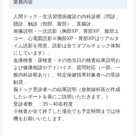
業務内容
人間ドック・生活習慣病健診の内科診察（問診、
聴診、触診（頸部、腹部）、直腸診、
画像説明・一次読影（胸部XP、胃部XP、腹部エ
コー、心電図読影※胸部XP・胃部XPはリアルタ
イム読影を用意、読影は全てダブルチェック体制
にしています）、
血液検査・尿検査・その他当日の検査結果説明お
よび健康相談やアドバイス、質問対応（一部、一
般内科診察あり）、特定保健指導対象者への受診
勧奨 、
脳ドック受診者への結果説明（放射線科医が作成
したレポートを基にご説明いただきます。）
受診者数 ：35～40名程度
※検査が全て終了した場合でも予定時間までは待
機をお願いいたします。