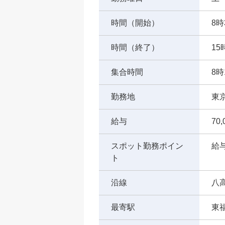
時間（開始）
8時
時間（終了）
15
集合時間
8時
勤務地
東
給与
70,
スポット勤務ポイン
給
ト
沿線
八
最寄駅
東