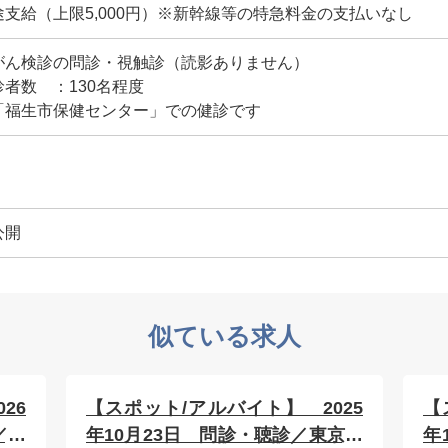
途支給（上限5,000円）※新幹線等の特急料金の支払いなし
がん検診の問診・視触診（読影ありません）
診者数 ：130名程度
「福生市保健センター」での健診です
公開
似ている求人
26
【スポット/アルバイト】 2025
【
／東
年10月23日 問診・聴診／東京都
年