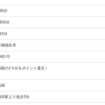
30分
時00分
15分
京都福生市
000 円
与額の1％分をポイント還元！
高線
福生駅より徒歩3分