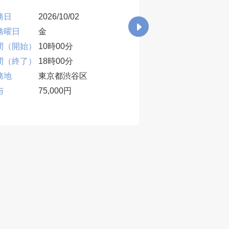
谷区
江東区
務日
2026/10/02
勤務日
2026
務曜日
金
勤務曜日
木
間（開始）
10時00分
時間（開始）
8時3
間（終了）
18時00分
時間（終了）
14時
務地
東京都渋谷区
勤務地
東京
与
75,000円
給与
55,