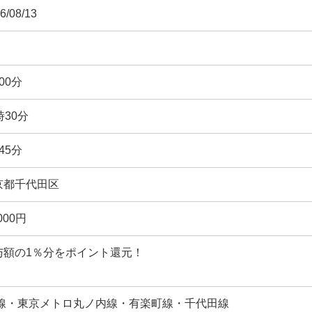
6/08/13
00分
時30分
45分
京都千代田区
,000円
与額の1％分をポイント還元！
R線・東京メトロ丸ノ内線・有楽町線・千代田線