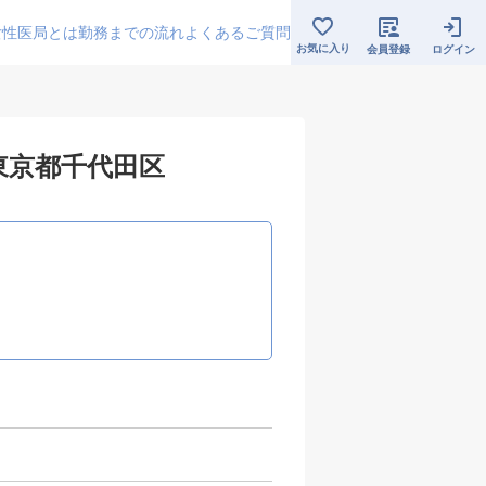
女性医局とは
勤務までの流れ
よくあるご質問
お気に入り
会員登録
ログイン
東京都千代田区