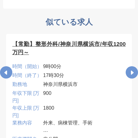
似ている求人
【常勤】整形外科/神奈川県横浜市/年収1200
万円～
時間（開始）
9時00分
時間（終了）
17時30分
勤務地
神奈川県横浜市
年収下限 [万
900
円]
年収上限 [万
1800
円]
業務内容
外来、病棟管理、手術
•専門医必須。外傷・人工関節を中