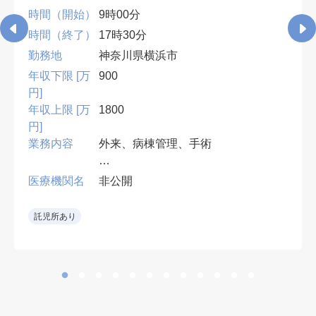
時間（開始）
9時00分
時間（終了）
17時30分
勤務地
神奈川県横浜市
年収下限 [万
900
円]
年収上限 [万
1800
円]
業務内容
外来、病棟管理、手術
•専門医必須。外傷・人工関節を中
医療機関名
非公開
心に手術対応
•急性期病院で外傷手術の経験を生
託児所あり
かせる。