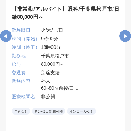
【非常勤/アルバイト】眼科/千葉県松戸市/日
給80,000円～
勤務曜日
火/木/土/日
時間（開始）
9時00分
時間（終了）
18時00分
勤務地
千葉県松戸市
給与
80,000円~
交通費
別途支給
業務内容
外来
60~80名前後/日
１診制
医療機関名
非公開
※眼科専門医（コンタクト処方、眼
鏡処方）
当直なし
週1～2日勤務可能
オンコールなし
土日：90,000円