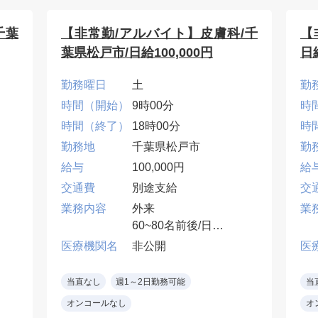
千葉
【非常勤/アルバイト】皮膚科/千
【
葉県松戸市/日給100,000円
日給
勤務曜日
土
勤
時間（開始）
9時00分
時
時間（終了）
18時00分
時
勤務地
千葉県松戸市
勤
給与
100,000円
給
交通費
別途支給
交
業務内容
外来
業
60~80名前後/日
１診制
医療機関名
非公開
医
タ
*専門医もしくは皮膚科
）
診療に常時携わってい
当直なし
週1～2日勤務可能
当
る医師限定
オンコールなし
オ
※美容皮膚科診察対応