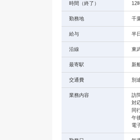
時間（終了）
12
勤務地
千
給与
半日
沿線
東
最寄駅
新
交通費
別途
業務内容
訪
対
同
午後
電