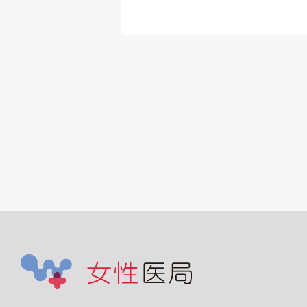
手技：点滴・注
採血、尿道バルー
換、気切交換、胃
換、マーゲンチュ
交換、電子カルテ
 ※看護師ではな
療秘書が帯同する
があり、その際に
滴等も医師の方で
ていただきます。
カルテ