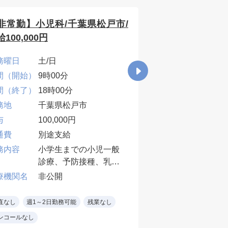
非常勤】小児科/千葉県松戸市/
【非常勤】内科
100,000円
給90,000円
務曜日
土/日
勤務曜日
月/火
間（開始）
9時00分
時間（開始）
9時0
間（終了）
18時00分
時間（終了）
18時
務地
千葉県松戸市
勤務地
千葉
与
100,000円
給与
90,
通費
別途支給
交通費
別途
務内容
小学生までの小児一般
業務内容
外来
診療、予防接種、乳児
60~
検診
１～
療機関名
非公開
医療機関名
非公
小児科専門医
・中
電子カルテ
科(
直なし
週1～2日勤務可能
残業なし
当直なし
週1～2日
患)
ンコールなし
オンコールなし
・各