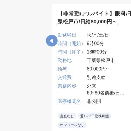
在宅・訪問診療/
【非常勤/アルバイト】眼科/
20,000円
県松戸市/日給80,000円～
/金
勤務曜日
火/木/土/日
0分
時間（開始）
9時00分
00分
時間（終了）
18時00分
県茂原市
勤務地
千葉県松戸市
000円
給与
80,000円~
込み
交通費
別途支給
の場合4～5件/半
業務内容
外来
施設の場合20名程/
60~80名前後/日
日
１診制
開
医療機関名
非公開
設7割、居宅3割
※眼科専門医（コン
症患者中心）
クト処方、眼鏡処方
勤務可能
当直なし
週1～2日勤務可能
師or帯同職員（3診
土日：90,000円
オンコールなし