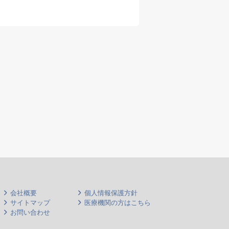
(イ
・(
ハビ
※呼
可、
も検
会社概要
個人情報保護方針
サイトマップ
医療機関の方はこちら
お問い合わせ