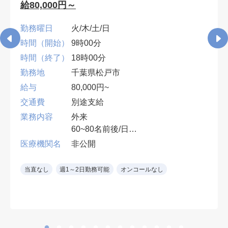
給80,000円～
勤務曜日
火/木/土/日
時間（開始）
9時00分
時間（終了）
18時00分
勤務地
千葉県松戸市
給与
80,000円~
交通費
別途支給
業務内容
外来
60~80名前後/日
１診制
医療機関名
非公開
※眼科専門医（コンタクト処方、眼
鏡処方）
当直なし
週1～2日勤務可能
オンコールなし
土日：90,000円