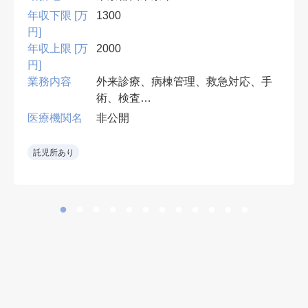
年収下限 [万
1300
円]
年収上限 [万
2000
円]
業務内容
外来診療、病棟管理、救急対応、手
術、検査
病棟管理担当数：10～15名
医療機関名
非公開
•血管内治療が中心。すでに経験豊
富な先生だけでなく、これから血管
託児所あり
内治療を学びたい先生も歓迎。
※血管内治療分野で著名な部長のも
と、専門技術を学べる環境。
早番・遅番あり
当直：応相談（なしの相談も可能）
オンコール：あり