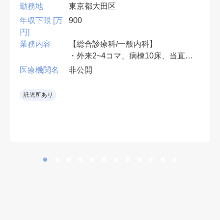
勤務地
東京都大田区
年収下限 [万
900
円]
業務内容
【総合診療科/一般内科】
・外来2~4コマ、病棟10床、当直無
可、早番遅番有
医療機関名
非公開
• 救急当直をローテーションで担当
託児所あり
し、専門外の救急要請も可能な範囲
で受け入れる。
• 整形外科術後患者の内科的フォロ
ーも担当。
• 新しい病院環境で勤務可能。
• 整形外科を強みとする病院で、周
術期の内科管理にも関われる。