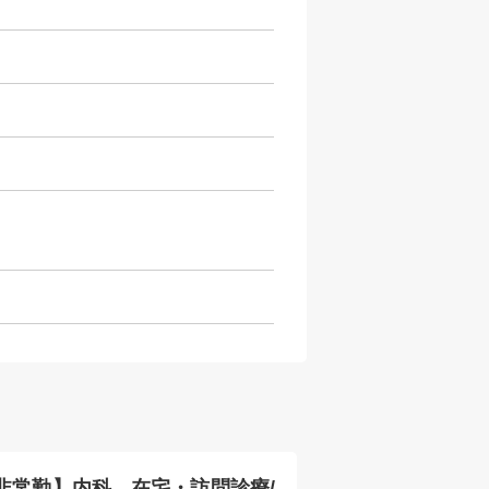
非常勤】内科、在宅・訪問診療/
【非常勤】内