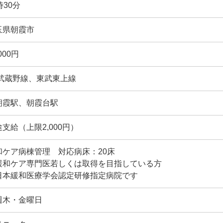
時30分
玉県朝霞市
,000円
R武蔵野線、東武東上線
朝霞駅、朝霞台駅
支給（上限2,000円）
和ケア病棟管理 対応病床：20床
緩和ケア専門医若しくは取得を目指している方
日本緩和医療学会認定研修指定病院です
週木・金曜日