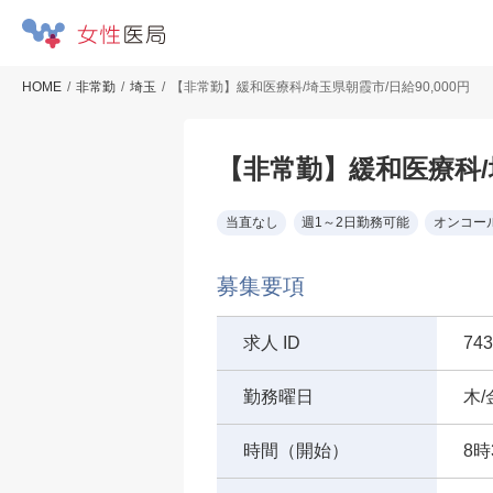
HOME
非常勤
埼玉
【非常勤】緩和医療科/埼玉県朝霞市/日給90,000円
【非常勤】緩和医療科/埼
当直なし
週1～2日勤務可能
オンコー
募集要項
求人 ID
743
勤務曜日
木/
時間（開始）
8時