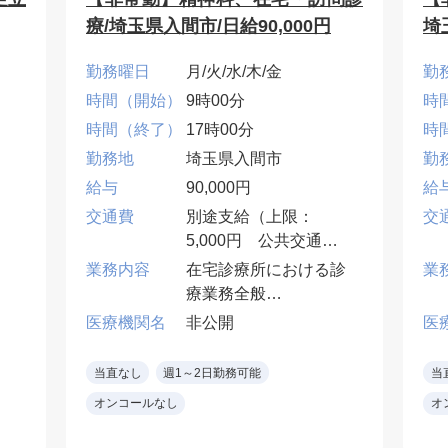
療/埼玉県入間市/日給90,000円
埼
勤務曜日
月/火/水/木/金
勤
時間（開始）
9時00分
時
時間（終了）
17時00分
時
勤務地
埼玉県入間市
勤
給与
90,000円
給
交通費
別途支給（上限：
交
5,000円 公共交通機
関のみ）
業務内容
在宅診療所における診
業
療業務全般
施設又は個人宅におけ
医療機関名
非公開
医
る訪問診療・往診など
・訪問先:施設8割・居
当直なし
週1～2日勤務可能
当
宅2割
オンコールなし
オ
・訪問件数:居宅 10~15
件/日 施設 2~3件/日・