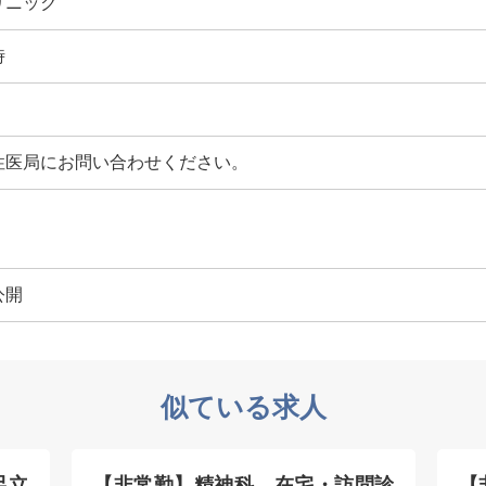
リニック
時
性医局にお問い合わせください。
公開
似ている求人
足立
【非常勤】精神科、在宅・訪問診
【