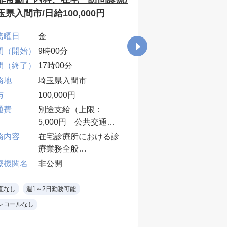
玉県入間市/日給100,000円
宅・訪問診療/
日給100,000円
務曜日
金
勤務曜日
月/火
間（開始）
9時00分
時間（開始）
9時0
間（終了）
17時00分
時間（終了）
18時
務地
埼玉県入間市
勤務地
埼玉
与
100,000円
給与
100
通費
別途支給（上限：
交通費
別途
5,000円 公共交通機
業務内容
在宅
関のみ）
務内容
在宅診療所における診
施設
療業務全般
重度
医療機関名
非公
施設又は個人宅におけ
同行
療機関名
非公開
る訪問診療・往診など
師
当直なし
週3～4日
・訪問先:施設8割・居
必須
直なし
週1～2日勤務可能
週1～2日勤務可能
宅2割
（緊
ンコールなし
・訪問件数:居宅 10~15
滴）
件/日 施設 2~3件/日・
換・