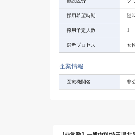
施設区分
ク
採用希望時期
随
採用予定人数
1
選考プロセス
女
企業情報
医療機関名
非
県川越市/一般内
【非常勤】一般内科/埼玉県北