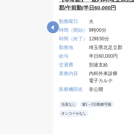
宅・訪問診療/日
郡/午前勤/半日60,000円
/木/金
勤務曜日
火
0分
時間（開始）
9時00分
00分
時間（終了）
12時30分
県川越市
勤務地
埼玉県北足立郡
,000円
給与
半日60,000円
支給
交通費
別途支給
診療（個人宅）
業務内容
内科外来診療
：8～12件／日
電子カルテ
7～10名／施設1～
開
医療機関名
非公開
施設10名～30名ほ
勤務可能
残業なし
当直なし
週1～2日勤務可能
体制:帯同職員
オンコールなし
須手技＞褥瘡、バ
ン交換、ストー