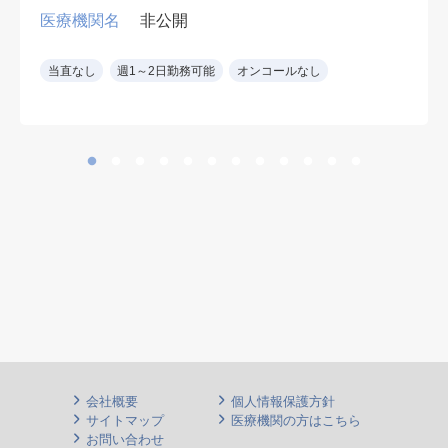
往診など
医療機関名
非公開
・訪問先:施設8割・居宅2割
・訪問件数:居宅 10~15件/日 施設
当直なし
週1～2日勤務可能
オンコールなし
2~3件/日・20~30名/日
(曜日により訪問先・件数等異なる
場合あり)
・夜間休日オンコールなし
・看護師又は看護助手・ドライバー
同行
・訪問診療未経験可
(研修が必要な場合は、他事業所に
て他医師の同行も可能(数回))
会社概要
個人情報保護方針
サイトマップ
医療機関の方はこちら
お問い合わせ