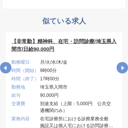
似ている求人
【非常勤】精神科、在宅・訪問診療/埼玉県入
間市/日給90,000円
勤務曜日
月/火/水/木/金
時間（開始）
9時00分
時間（終了）
17時00分
勤務地
埼玉県入間市
給与
90,000円
交通費
別途支給（上限：5,000円 公共交
通機関のみ）
業務内容
在宅診療所における診療業務全般
施設又は個人宅における訪問診療・