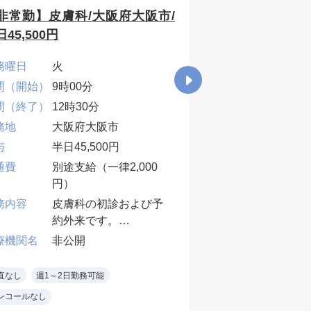
非常勤】皮膚科/大阪府大阪市/
【非常勤】一般
45,500円
診療/大阪府大阪市
務曜日
火
勤務曜日
金
間（開始）
9時00分
時間（開始）
13時
間（終了）
12時30分
時間（終了）
17時
務地
大阪府大阪市
勤務地
大阪
与
半日45,500円
給与
半日3
通費
別途支給（一律2,000
交通費
別途
円）
円）
務内容
皮膚科の初診および予
業務内容
訪問
約外来です。
宅と
※11:30受付終了 受付
移動
療機関名
非公開
医療機関名
非公
終了者まで対応をお願
17:
いします。
過ご
直なし
週1～2日勤務可能
当直なし
週1～2日
※12:30時以降は15分
※電
ンコールなし
オンコールなし
超過毎に¥3,250支給