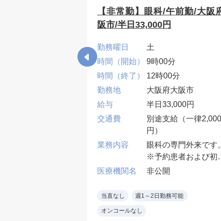
人科/滋賀県大津
【非常勤】眼科/午前勤/大阪
円～
阪市/半日33,000円
勤務曜日
土
0分
時間（開始）
9時00分
00分
時間（終了）
12時00分
県大津市
勤務地
大阪府大阪市
39,200円(周産期
給与
半日33,000円
医の場合)
交通費
別途支給（一律2,00
支給 ※新幹線代
円）
急料金支給 ※タク
業務内容
眼科の専門外来です
代支給
外来、産科病棟管
※予約患者および初
分娩
患者を約20名診察
医療機関名
非公開
コマあたり患者
※11:00初診受付終
開
20名程度
※12:00時以降は15
当直なし
週1～2日勤務可能
：450件/年程度
超過毎に¥2,750支給
オンコールなし