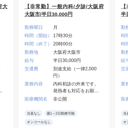
府大
【非常勤】一般内科/夕診/大阪府
【
大阪市/半日30,000円
半日
勤務曜日
月
勤
時間（開始）
17時30分
時
時間（終了）
20時00分
時
勤務地
大阪府大阪市
勤
給与
半日30,000円
給
0
交通費
別途支給（一律2,000
交
円）
。
業務内容
内科初診の外来です。
業
診
発熱者も対応をお願い
します。
医療機関名
非公開
医
了
※19:30受付終了 受付
分
修了者まで対応をお願
当直なし
週1～2日勤務可能
当
いします。
オンコールなし
オ
※20:00時以降は15分