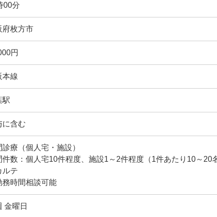
時00分
阪府枚方市
,000円
阪本線
葉駅
与に含む
問診療（個人宅・施設）
問件数：個人宅10件程度、施設1～2件程度（1件あたり10～20
カルテ
勤務時間相談可能
週 金曜日