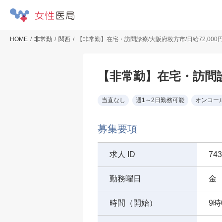
HOME
非常勤
関西
【非常勤】在宅・訪問診療/大阪府枚方市/日給72,000
【非常勤】在宅・訪問診療
当直なし
週1～2日勤務可能
オンコー
募集要項
求人 ID
743
勤務曜日
金
時間（開始）
9時