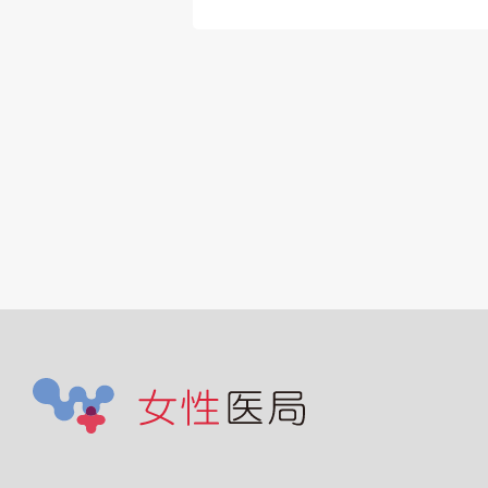
13:00-16:00は休
電子カルテ
が病棟手術の対応
あり
00-13:00 半日勤
能(周産期専門医
00円)
娩インセンティ
件につき11,000
イザーインセンテ
：1件につき
00円
:00～16:00の間に
が生じた場合、そ
の給与および手当
給
短：相談可