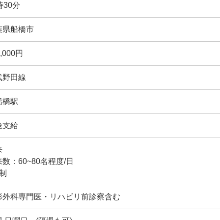
時30分
葉県船橋市
0,000円
武野田線
船橋駅
途支給
来
数：60~80名程度/日
診制
形外科専門医・リハビリ前診察含む