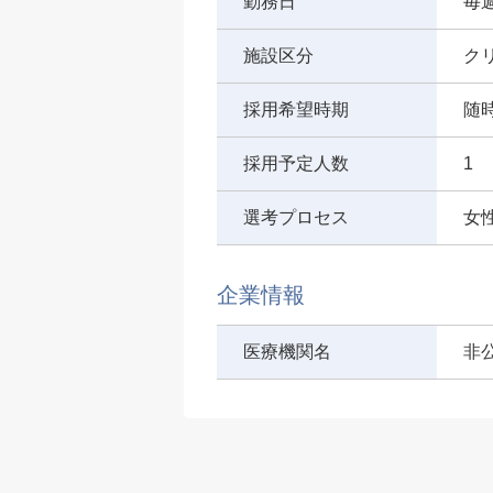
勤務日
毎週
施設区分
ク
採用希望時期
随
採用予定人数
1
選考プロセス
女
企業情報
医療機関名
非