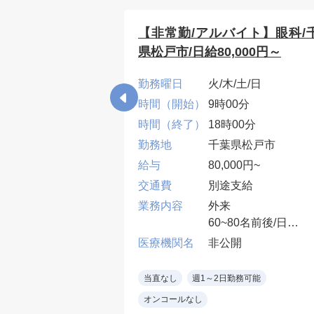
在宅・訪問診療/
【非常勤/アルバイト】眼科/
20,000円
県松戸市/日給80,000円～
/金
勤務曜日
火/木/土/日
0分
時間（開始）
9時00分
00分
時間（終了）
18時00分
県茂原市
勤務地
千葉県松戸市
000円
給与
80,000円~
込み
交通費
別途支給
の場合4～5件/半
業務内容
外来
施設の場合20名程/
60~80名前後/日
日
１診制
開
医療機関名
非公開
設7割、居宅3割
※眼科専門医（コン
症患者中心）
クト処方、眼鏡処方
勤務可能
当直なし
週1～2日勤務可能
師or帯同職員（3診
土日：90,000円
オンコールなし