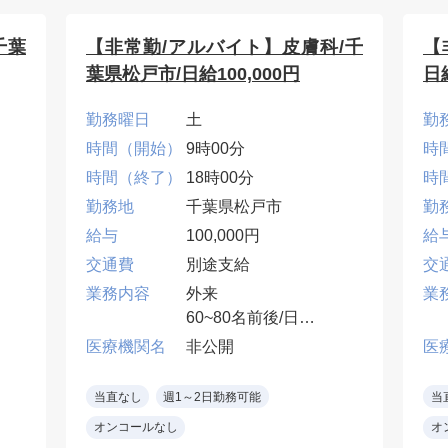
千葉
【非常勤/アルバイト】皮膚科/千
【
葉県松戸市/日給100,000円
日給
勤務曜日
土
勤
時間（開始）
9時00分
時
時間（終了）
18時00分
時
勤務地
千葉県松戸市
勤
給与
100,000円
給
交通費
別途支給
交
業務内容
外来
業
60~80名前後/日
１診制
医療機関名
非公開
医
タ
*専門医もしくは皮膚科
）
診療に常時携わってい
当直なし
週1～2日勤務可能
当
る医師限定
オンコールなし
オ
※美容皮膚科診察対応