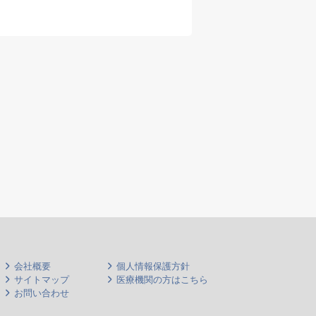
(イ
・(
ハビ
※呼
可、
も検
会社概要
個人情報保護方針
サイトマップ
医療機関の方はこちら
お問い合わせ