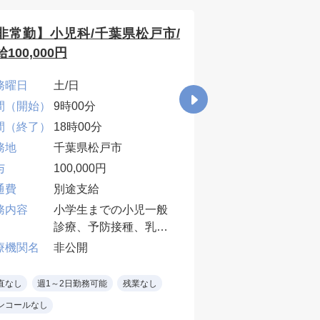
非常勤】小児科/千葉県松戸市/
【非常勤】内科
100,000円
給90,000円
務曜日
土/日
勤務曜日
月/火
間（開始）
9時00分
時間（開始）
9時0
間（終了）
18時00分
時間（終了）
18時
務地
千葉県松戸市
勤務地
千葉
与
100,000円
給与
90,
通費
別途支給
交通費
別途
務内容
小学生までの小児一般
業務内容
外来
診療、予防接種、乳児
60~
検診
１～
療機関名
非公開
医療機関名
非公
小児科専門医
・中
電子カルテ
科(
直なし
週1～2日勤務可能
残業なし
当直なし
週1～2日
患)
ンコールなし
オンコールなし
・各