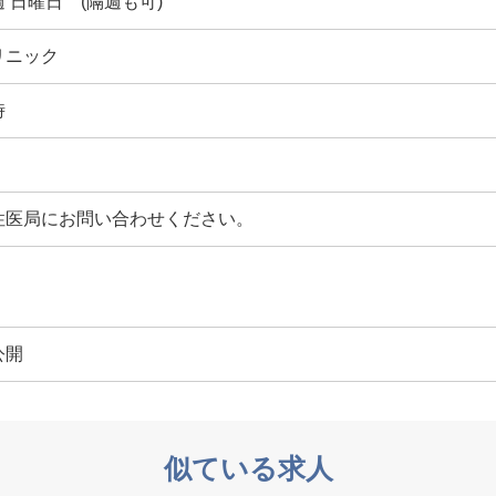
 日曜日 (隔週も可)
リニック
時
性医局にお問い合わせください。
公開
似ている求人