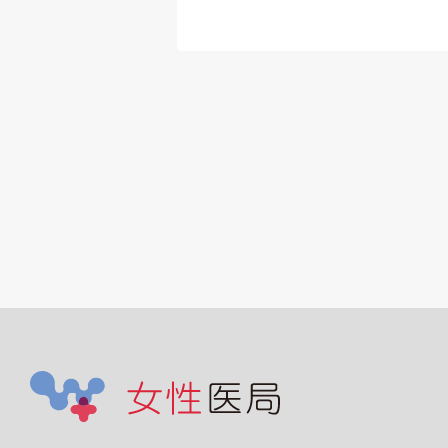
手技：点滴・注
採血、尿道バルー
換、気切交換、胃
換、マーゲンチュ
交換、電子カルテ
 ※看護師ではな
療秘書が帯同する
があり、その際に
滴等も医師の方で
ていただきます。
カルテ