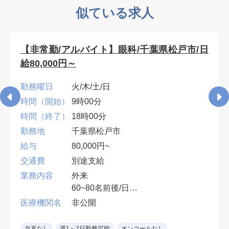
似ている求人
【非常勤/アルバイト】眼科/千葉県松戸市/日
給80,000円～
勤務曜日
火/木/土/日
時間（開始）
9時00分
時間（終了）
18時00分
勤務地
千葉県松戸市
給与
80,000円~
交通費
別途支給
業務内容
外来
60~80名前後/日
１診制
医療機関名
非公開
※眼科専門医（コンタクト処方、眼
鏡処方）
当直なし
週1～2日勤務可能
オンコールなし