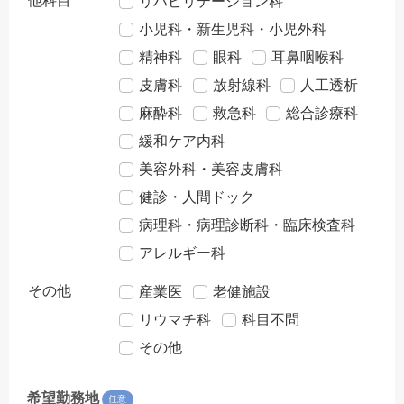
他科目
リハビリテーション科
小児科・新生児科・小児外科
精神科
眼科
耳鼻咽喉科
皮膚科
放射線科
人工透析
麻酔科
救急科
総合診療科
緩和ケア内科
美容外科・美容皮膚科
健診・人間ドック
病理科・病理診断科・臨床検査科
アレルギー科
その他
産業医
老健施設
リウマチ科
科目不問
その他
希望勤務地
任意