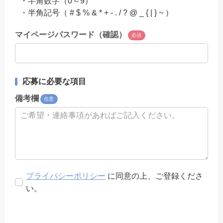
・半角数字（0～9）
・半角記号（ # $ % & * + - . / ? @ _ { | } ~ ）
マイページパスワード（確認）
必須
応募に必要な項目
備考欄
任意
プライバシーポリシー
に同意の上、ご登録くださ
い。