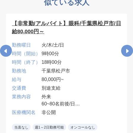
似ている求人
【非常勤/アルバイト】眼科/千葉県松戸市/日
給80,000円～
勤務曜日
火/木/土/日
時間（開始）
9時00分
時間（終了）
18時00分
勤務地
千葉県松戸市
給与
80,000円~
交通費
別途支給
業務内容
外来
60~80名前後/日
１診制
医療機関名
非公開
※眼科専門医（コンタクト処方、眼
鏡処方）
当直なし
週1～2日勤務可能
オンコールなし
土日：90,000円