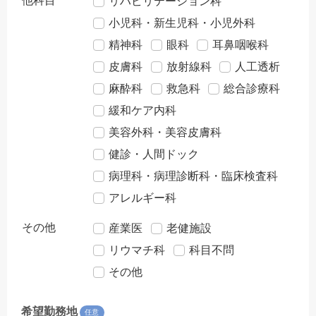
他科目
リハビリテーション科
小児科・新生児科・小児外科
精神科
眼科
耳鼻咽喉科
皮膚科
放射線科
人工透析
麻酔科
救急科
総合診療科
緩和ケア内科
美容外科・美容皮膚科
健診・人間ドック
病理科・病理診断科・臨床検査科
アレルギー科
その他
産業医
老健施設
リウマチ科
科目不問
その他
希望勤務地
任意