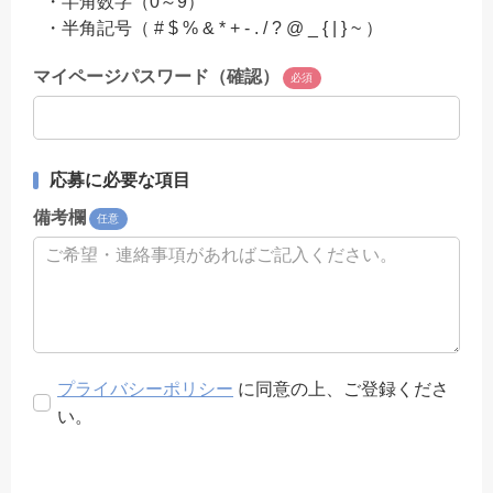
・半角数字（0～9）
・半角記号（ # $ % & * + - . / ? @ _ { | } ~ ）
マイページパスワード（確認）
必須
応募に必要な項目
備考欄
任意
プライバシーポリシー
に同意の上、ご登録くださ
い。