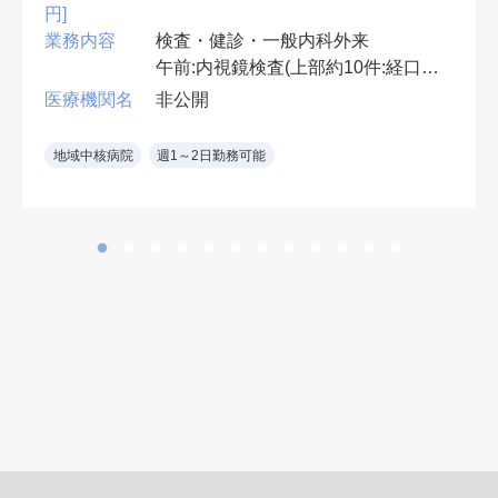
円]
業務内容
検査・健診・一般内科外来
午前:内視鏡検査(上部約10件:経口・
経鼻)
医療機関名
非公開
午後:健診結果説明,腹部エコー・胃
透視読影,一般内科外来(1コマ),ワク
地域中核病院
週1～2日勤務可能
チン接種など
*胃透視読影なしも相談可
内視鏡室:2室 胃カメラ:オリンパス
製
※鎮静無し
※消化器専門医もしくは消化器内視
鏡専門医