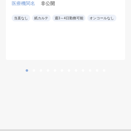
胃ろう交換など、入院患者の処置対
医療機関名
非公開
応ができれば専門科目は不問。
早番・遅番各週1回。週4日勤務可
当直なし
紙カルテ
週3～4日勤務可能
オンコールなし
（遅番勤務必須）。
※ 診療科を問わず、慢性期・神経
難病患者の全身管理経験を生かせま
す